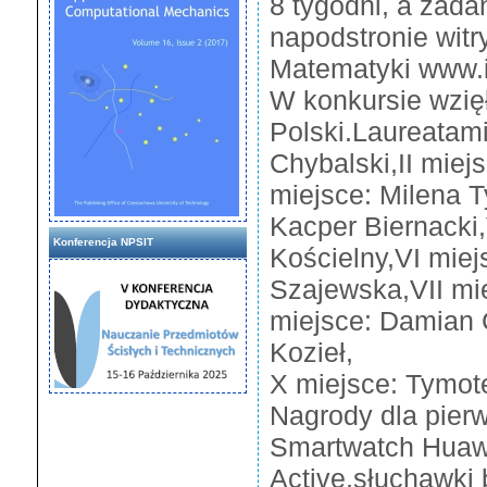
8 tygodni, a zad
napodstronie witr
Matematyki www.i
W konkursie wzięł
Polski.Laureatami 
Chybalski,II miej
miejsce: Milena T
Kacper Biernacki,
Konferencja NPSIT
Kościelny,VI miej
Szajewska,VII mie
miejsce: Damian 
Kozieł,
X miejsce: Tymot
Nagrody dla pierw
Smartwatch Huaw
Active,słuchawk