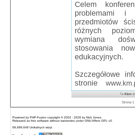
Celem konferen
problemami i 
przedmiotów ści
różnych pozio
wymiana dośw
stosowania no
edukacyjnych.
Szczegółowe inf
stronie
www.km.p
Kiton
dn
Strona 1
Powered by
PHP-Fusion
copyright © 2002 - 2026 by Nick Jones.
Released as free software without warranties under
GNU Affero GPL
v3.
69,699,649 Unikalnych wizyt