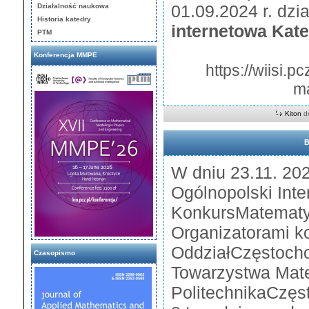
01.09.2024 r. dzi
Działalność naukowa
Historia katedry
internetowa Kat
PTM
Konferencja MMPE
https://wiisi.p
m
Kiton
dn
B
W dniu 23.11. 202
Ogólnopolski Int
KonkursMatematy
Organizatorami k
OddziałCzęstocho
Czasopismo
Towarzystwa Mat
PolitechnikaCzęs