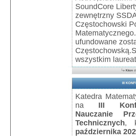
SoundCore Libert
zewnętrzny SSDA
Częstochowski P
Matematycznego.
ufundowane zosta
Częstochowską.Se
wszystkim laureat
Kiton
d
III KO
Katedra Matemat
na
III Konfer
Nauczanie Prz
Technicznych
, 
października 202