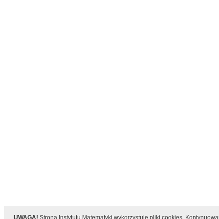
UWAGA!
Strona Instytutu Matematyki wykorzystuje pliki cookies. Kontynuow