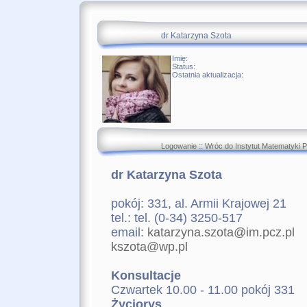
dr Katarzyna Szota
Imię:
Status:
Ostatnia aktualizacja:
::
Logowanie
Wróc do Instytut Matematyki P
dr Katarzyna Szota
pokój: 331, al. Armii Krajowej 21
tel.: tel. (0-34) 3250-517
email:
katarzyna.szota@im.pcz.pl
kszota@wp.pl
Konsultacje
Czwartek 10.00 - 11.00 pokój 331
Życiorys