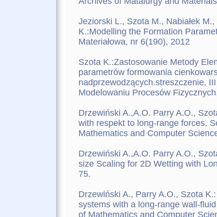
Archives of Matalurgy and Materials
Jeziorski L., Szota M., Nabiałek M.,
K.:Modelling the Formation Paramet
Materiałowa, nr 6(190), 2012
Szota K.:Zastosowanie Metody Ele
parametrów formowania cienkowar
nadprzewodzących.streszczenie, II
Modelowaniu Procesów Fizycznych
Drzewiński A.,A.O. Parry A.O., Szota
with respekt to long-range forces, Sc
Mathematics and Computer Science,
Drzewiński A.,A.O. Parry A.O., Szota
size Scaling for 2D Wetting with L
75.
Drzewiński A., Parry A.O., Szota K.: L
systems with a long-range wall-fluid 
of Mathematics and Computer Scienc