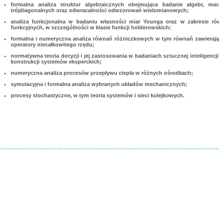
formalna analiza struktur algebraicznych obejmująca badanie algebr, mac
trójdiagonalnych oraz odwracalności odwzorowań wielomianowych;
analiza funkcjonalna w badaniu własności miar Younga oraz w zakresie r
funkcyjnych, w szczególności w klasie funkcji holderowskich;
formalna i numeryczna analiza równań różniczkowych w tym równań zawieraj
operatory niecałkowitego rzędu;
normatywna teoria decyzji i jej zastosowania w badaniach sztucznej inteligencji
konstrukcji systemów eksperckich;
numeryczna analiza procesów przepływu ciepła w różnych ośrodkach;
symulacyjna i formalna analiza wybranych układów mechanicznych;
procesy stochastyczne, w tym teoria systemów i sieci kolejkowych.