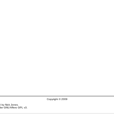
Copyright © 2009
 by Nick Jones.
nder
GNU Affero GPL
v3.