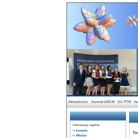
Aktualności
Journal AMCM
OC PTM
fa
Informacje ogólne
Kontakt
Te
Władze