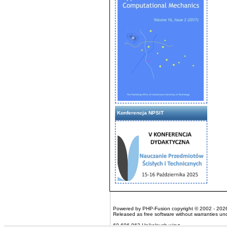
Konferencja NPSIT
Powered by
PHP-Fusion
copyright © 2002 - 2026
Released as free software without warranties u
69,696,963 Unikalnych wizyt