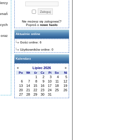
ierzy
ównań
Nie możesz się zalogować?
ących
Poproś o
nowe hasło
Aktualnie online
 oraz
Gości online: 6
Użytkowników online: 0
Kalendarz
«
Lipiec 2026
»
Po
Wt
śr
Cz
Pi
So
Ni
1
2
3
4
5
6
7
8
9
10
11
12
13
14
15
16
17
18
19
20
21
22
23
24
25
26
27
28
29
30
31