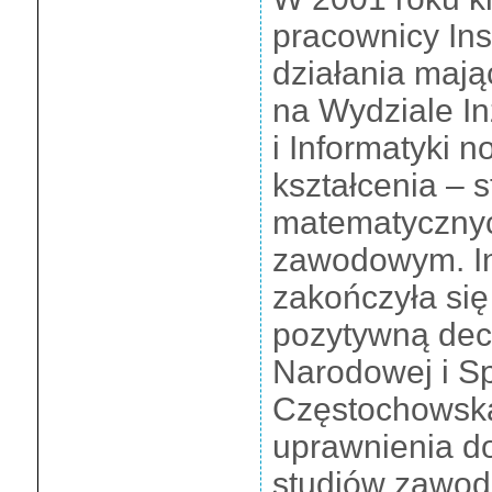
pracownicy Inst
działania mają
na Wydziale In
i Informatyki 
kształcenia – 
matematycznyc
zawodowym. In
zakończyła się
pozytywną decy
Narodowej i Sp
Częstochowska
uprawnienia d
studiów zawod