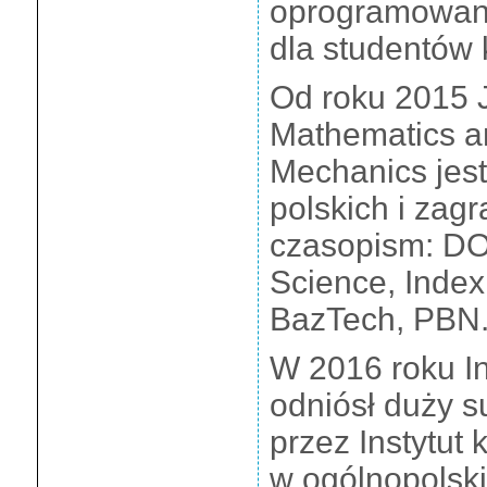
oprogramowan
dla studentów
Od roku 2015 J
Mathematics a
Mechanics jes
polskich i zag
czasopism: DO
Science, Index
BazTech, PBN
W 2016 roku In
odniósł duży s
przez Instytut
w ogólnopolski