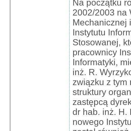
Na początku r
2002/2003 na W
Mechanicznej i
Instytutu Infor
Stosowanej, któ
pracownicy Ins
Informatyki, m
inż. R. Wyrzyk
związku z tym 
struktury organ
zastępcą dyrekt
dr hab. inż. H. 
nowego Instytu