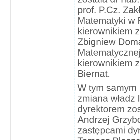
prof. P.Cz. Za
Matematyki w F
kierownikiem zo
Zbigniew Doma
Matematycznej
kierownikiem z
Biernat.
W tym samym r
zmiana władz I
dyrektorem zost
Andrzej Grzybow
zastępcami dyr