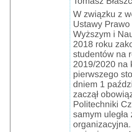
Tomasz Błaszcz
W związku z w
Ustawy Prawo 
Wyższym i Nauc
2018 roku zak
studentów na 
2019/2020 na 
pierwszego sto
dniem 1 paźdz
zaczął obowią
Politechniki C
samym uległa z
organizacyjna.