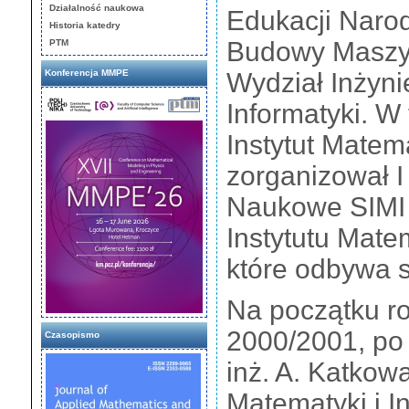
Działalność naukowa
Edukacji Naro
Historia katedry
Budowy Maszyn
PTM
Konferencja MMPE
Wydział Inżyni
Informatyki. 
Instytut Matema
zorganizował 
Naukowe SIMI
Instytutu Matem
które odbywa s
Na początku r
2000/2001, po 
Czasopismo
inż. A. Katkowa
Matematyki i In