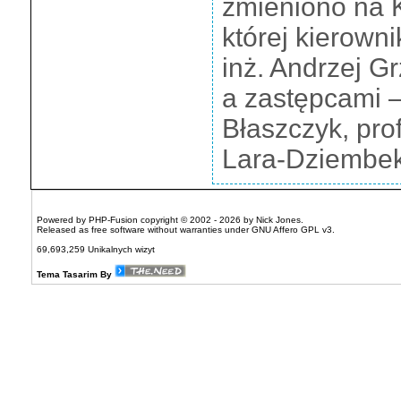
zmieniono na 
której kierowni
inż. Andrzej Gr
a zastępcami 
Błaszczyk, prof
Lara-Dziembek
Powered by
PHP-Fusion
copyright © 2002 - 2026 by Nick Jones.
Released as free software without warranties under
GNU Affero GPL
v3.
69,693,259 Unikalnych wizyt
Tema Tasarim By