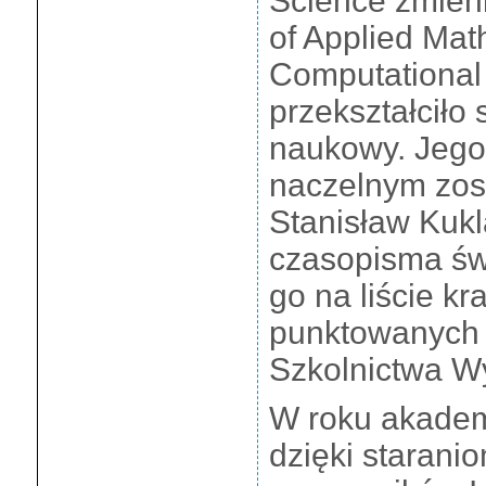
Science zmien
of Applied Mat
Computational
przekształciło 
naukowy.
Jego
naczelnym zost
Stanisław Kukl
czasopisma św
go na liście k
punktowanych M
Szkolnictwa W
W roku akade
dzięki staranio