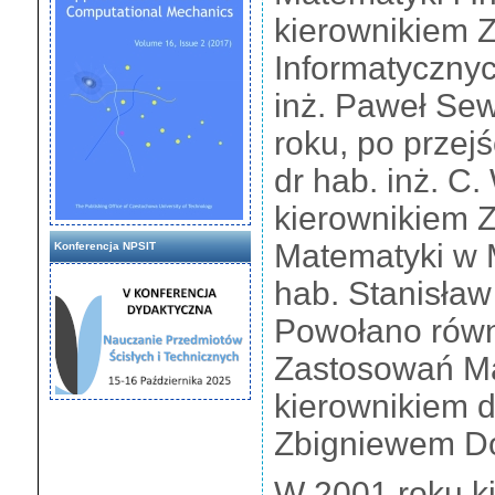
kierownikiem 
Informatycznych
inż. Paweł Se
roku, po przejś
dr hab. inż. C
kierownikiem 
Matematyki w 
Konferencja NPSIT
hab. Stanisław 
Powołano równ
Zastosowań Ma
kierownikiem dr
Zbigniewem Do
W 2001 roku ki