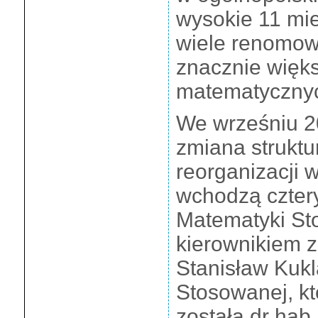
wysokie 11 mi
wiele renomow
znacznie więks
matematyczny
We wrześniu 2
zmiana struktu
reorganizacji w
wchodzą cztery
Matematyki St
kierownikiem zo
Stanisław Kukl
Stosowanej, k
została dr hab