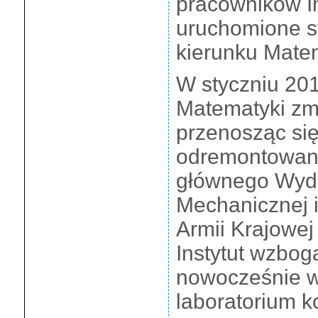
pracowników In
uruchomione st
kierunku Mate
W styczniu 2013
Matematyki zmi
przenosząc si
odremontowan
głównego Wydzi
Mechanicznej i 
Armii Krajowej
Instytut wzboga
nowocześnie 
laboratorium 