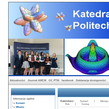
Aktualności
Journal AMCM
OC PTM
facebook
Deklaracja dostępności
Informacje ogólne
Kalendarz:
|
Tydzień
Miesiąc
Kontakt
|
Rok
Szukaj
Władze