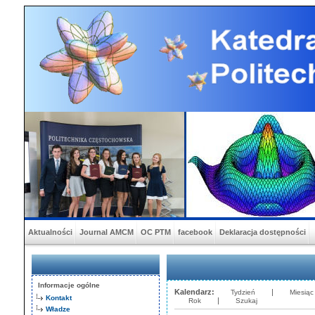
Aktualności
Journal AMCM
OC PTM
facebook
Deklaracja dostępności
Informacje ogólne
Kalendarz:
|
Tydzień
Miesiąc
Kontakt
|
Rok
Szukaj
Władze