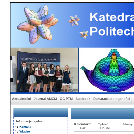
Aktualności
Journal AMCM
OC PTM
facebook
Deklaracja dostępności
Informacje ogólne
Kalendarz:
|
Tydzień
Miesiąc
Kontakt
|
Rok
Szukaj
Władze