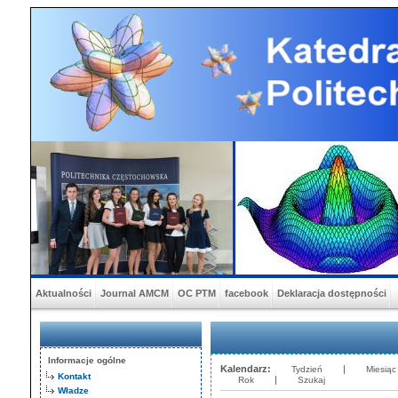
Aktualności
Journal AMCM
OC PTM
facebook
Deklaracja dostępności
Informacje ogólne
Kalendarz:
|
Tydzień
Miesiąc
Kontakt
|
Rok
Szukaj
Władze